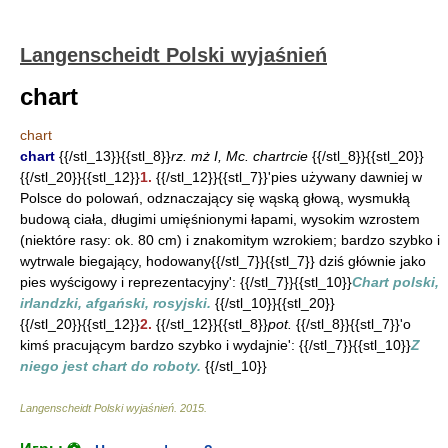
Langenscheidt Polski wyjaśnień
chart
chart
chart
{{/stl_13}}{{stl_8}}
rz. mż I, Mc. chartrcie
{{/stl_8}}{{stl_20}}
{{/stl_20}}{{stl_12}}
1.
{{/stl_12}}{{stl_7}}'pies używany dawniej w
Polsce do polowań, odznaczający się wąską głową, wysmukłą
budową ciała, długimi umięśnionymi łapami, wysokim wzrostem
(niektóre rasy: ok. 80 cm) i znakomitym wzrokiem; bardzo szybko i
wytrwale biegający, hodowany{{/stl_7}}{{stl_7}} dziś głównie jako
pies wyścigowy i reprezentacyjny': {{/stl_7}}{{stl_10}}
Chart polski,
irlandzki, afgański, rosyjski.
{{/stl_10}}{{stl_20}}
{{/stl_20}}{{stl_12}}
2.
{{/stl_12}}{{stl_8}}
pot.
{{/stl_8}}{{stl_7}}'o
kimś pracującym bardzo szybko i wydajnie': {{/stl_7}}{{stl_10}}
Z
niego jest chart do roboty.
{{/stl_10}}
Langenscheidt Polski wyjaśnień
.
2015
.