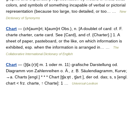
colors, and symbols of something incapable of verbal or pictorial
representation (because too large, too detailed, or too… …
New
Dictionary of Synonyms
Chart
— (ch[aum]rt; k[aum]rt Obs.), n. [A doublet of card: cf. F.
charte charter, carte card. See {Card}, and cf. {Charter}.] 1. A
sheet of paper, pasteboard, or the like, on which information is
exhibited, esp. when the information is arranged in… …
The
Collaborative International Dictionary of English
Chart
— 〈[tʃa:(r)t] m. 1 oder m. 11〉 grafische Darstellung od.
Diagramm von Zahlenreihen o. Ä., z. B. Säulendiagramm, Kurve;
→a. Charts [engl.] * * * Chart [t̮ʃa:ɐ̯t , t̮ʃart ], der od. das; s, s [engl.
chart < frz. charte, ↑ Charte]: 1 …
Universal-Lexikon