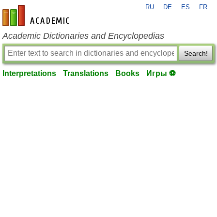
RU
DE
ES
FR
en-academic.com
Academic Dictionaries and Encyclopedias
Search!
Interpretations
Translations
Books
Игры ⚽