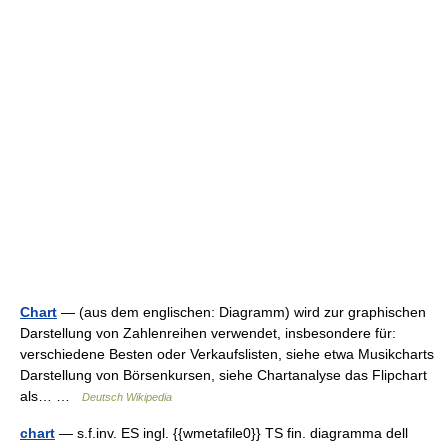
Chart
— (aus dem englischen: Diagramm) wird zur graphischen
Darstellung von Zahlenreihen verwendet, insbesondere für:
verschiedene Besten oder Verkaufslisten, siehe etwa Musikcharts
Darstellung von Börsenkursen, siehe Chartanalyse das Flipchart
als… …
Deutsch Wikipedia
chart
— s.f.inv. ES ingl. {{wmetafile0}} TS fin. diagramma dell