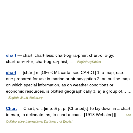
chart
— chart; chart·less; chart·og·ra·pher; chart·ol·o·gy;
chart·om·e·ter; chart·og·ra·phist; …
English syllables
chart
— [chärt] n. [OFr < ML carta: see CARD1] 1. a map, esp.
one prepared for use in marine or air navigation 2. an outline map
on which special information, as on weather conditions or
economic resources, is plotted geographically 3. a) a group of… …
English World dictionary
Chart
— Chart, v. t. [imp. & p. p. {Charted}.] To lay down in a chart;
to map; to delineate; as, to chart a coast. [1913 Webster] || …
The
Collaborative International Dictionary of English