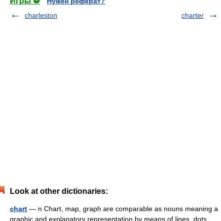
Игры ⚽
Нужен реферат?
charleston
charter
Look at other dictionaries:
chart
— n Chart, map, graph are comparable as nouns meaning a
graphic and explanatory representation by means of lines, dots,