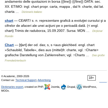
andamento delle quotazioni in borsa {{line}} {{/line}} DATA: sec.
XX. ETIMO: ingl. chart propr. carta, mappa , dal fr. charte, dal lat.
charta …
Dizionario italiano
chart
— CEART/ s. n. reprezentare grafică a evoluţiei cursului şi a
cifrelor de afaceri ale unei acţiuni pe o perioadă dată. (< engl.
chart) Trimis de raduborza, 15.09.2007. Sursa: MDN …
Dicționar
Român
Chart
— [tʃart] der od. das; s, s <aus gleichbed. engl. chart
»Schaubild, Tabelle«, dies aus (mittel)fr. charte, vgl. ↑Charte>
grafische Darstellung von Zahlenreihen; vgl. ↑Charts …
Das große
Fremdwörterbuch
© Academic, 2000-2026
18+
Contact us:
Technical Support
,
Advertising
Dictionaries export
, created on PHP,
Joomla,
Drupal,
WordPress,
MODx.